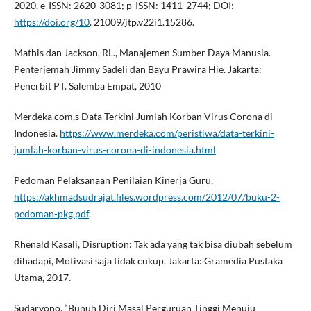
2020, e-ISSN: 2620-3081; p-ISSN: 1411-2744; DOI:
https://doi.org/10
. 21009/jtp.v22i1.15286.
Mathis dan Jackson, RL., Manajemen Sumber Daya Manusia.
Penterjemah Jimmy Sadeli dan Bayu Prawira Hie. Jakarta:
Penerbit PT. Salemba Empat, 2010
Merdeka.com,s Data Terkini Jumlah Korban Virus Corona di
Indonesia.
https://www.merdeka.com/peristiwa/data-terkini-
jumlah-korban-virus-corona-di-indonesia.html
Pedoman Pelaksanaan Penilaian Kinerja Guru,
https://akhmadsudrajat.files.wordpress.com/2012/07/buku-2-
pedoman-pkg.pdf
.
Rhenald Kasali, Disruption: Tak ada yang tak bisa diubah sebelum
dihadapi, Motivasi saja tidak cukup. Jakarta: Gramedia Pustaka
Utama, 2017.
Sudaryono, “Bunuh Diri Masal Perguruan Tinggi Menuju