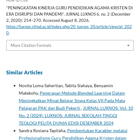
“PENINGKATAN KINERJA GURU PENDIDIKAN AGAMA KRISTEN DI
ERA DISRUPSI DAN PANDEMI”.
JURNAL LUXNOS
6, no. 2 (December
2, 2020): 254–270. Accessed August 8, 2026.
https://luxnos.sttpd.ac.id/index.php/20_luxnos_20/article/view/at_202
0
.
More Citation Formats
Similar Articles
Novita Loma Sahertian, Tabita Siahaya, Benyamin
Matekohy,
Penerapan Metode Blended Learning Dalam
Meningkatkan Minat Belajar Siswa Kelas VII Pada Mata
Pelajaran PAK dan Budi Pekerti
,
JURNAL LUXNOS: Vol. 10
No. 2 (2024): LUXNOS: JURNAL SEKOLAH TINGGI
TEOLOGI PELITA DUNIA EDISI DESEMBER 2024
Sandra Rosiana Tapilaha,
Pembentukan Karakter melalui
Profesionalisme Guru Pendidikan Agama Kristen dalam