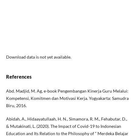
Download data is not yet available.
References
Abd. Madjid, M. Ag, e-book Pengembangan Kinerja Guru Melalui:
Kompetensi, Komitmen dan Motivasi Kerja. Yogyakarta: Samudra
Biru, 2016.
Abidah, A., Hidaayatullaah, H. N., Simamora, R. M., Fehabutar, D.,
& Mutakinati, L. (2020). The Impact of Covid-19 to Indonesian
Education and Its Relation to the Philosophy of “ Merdeka Belajar