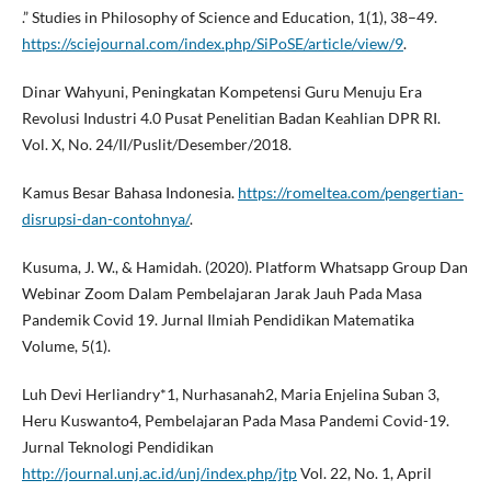
.” Studies in Philosophy of Science and Education, 1(1), 38–49.
https://sciejournal.com/index.php/SiPoSE/article/view/9
.
Dinar Wahyuni, Peningkatan Kompetensi Guru Menuju Era
Revolusi Industri 4.0 Pusat Penelitian Badan Keahlian DPR RI.
Vol. X, No. 24/II/Puslit/Desember/2018.
Kamus Besar Bahasa Indonesia.
https://romeltea.com/pengertian-
disrupsi-dan-contohnya/
.
Kusuma, J. W., & Hamidah. (2020). Platform Whatsapp Group Dan
Webinar Zoom Dalam Pembelajaran Jarak Jauh Pada Masa
Pandemik Covid 19. Jurnal Ilmiah Pendidikan Matematika
Volume, 5(1).
Luh Devi Herliandry*1, Nurhasanah2, Maria Enjelina Suban 3,
Heru Kuswanto4, Pembelajaran Pada Masa Pandemi Covid-19.
Jurnal Teknologi Pendidikan
http://journal.unj.ac.id/unj/index.php/jtp
Vol. 22, No. 1, April