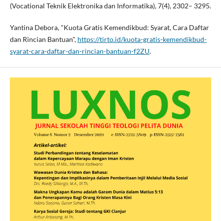
(Vocational Teknik Elektronika dan Informatika), 7(4), 2302– 3295.
Yantina Debora, "Kuota Gratis Kemendikbud: Syarat, Cara Daftar
dan Rincian Bantuan",
https://tirto.id/kuota-gratis-kemendikbud-
syarat-cara-daftar-dan-rincian-bantuan-f2ZU
.