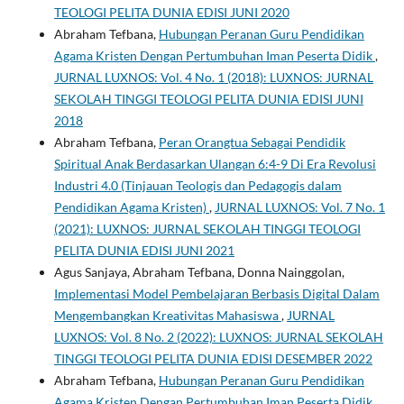
TEOLOGI PELITA DUNIA EDISI JUNI 2020
Abraham Tefbana,
Hubungan Peranan Guru Pendidikan
Agama Kristen Dengan Pertumbuhan Iman Peserta Didik
,
JURNAL LUXNOS: Vol. 4 No. 1 (2018): LUXNOS: JURNAL
SEKOLAH TINGGI TEOLOGI PELITA DUNIA EDISI JUNI
2018
Abraham Tefbana,
Peran Orangtua Sebagai Pendidik
Spiritual Anak Berdasarkan Ulangan 6:4-9 Di Era Revolusi
Industri 4.0 (Tinjauan Teologis dan Pedagogis dalam
Pendidikan Agama Kristen)
,
JURNAL LUXNOS: Vol. 7 No. 1
(2021): LUXNOS: JURNAL SEKOLAH TINGGI TEOLOGI
PELITA DUNIA EDISI JUNI 2021
Agus Sanjaya, Abraham Tefbana, Donna Nainggolan,
Implementasi Model Pembelajaran Berbasis Digital Dalam
Mengembangkan Kreativitas Mahasiswa
,
JURNAL
LUXNOS: Vol. 8 No. 2 (2022): LUXNOS: JURNAL SEKOLAH
TINGGI TEOLOGI PELITA DUNIA EDISI DESEMBER 2022
Abraham Tefbana,
Hubungan Peranan Guru Pendidikan
Agama Kristen Dengan Pertumbuhan Iman Peserta Didik
,