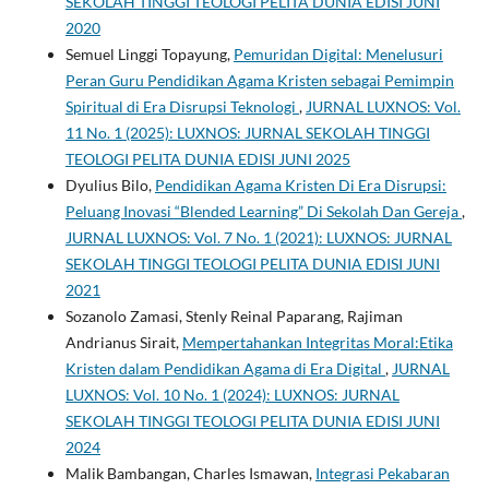
SEKOLAH TINGGI TEOLOGI PELITA DUNIA EDISI JUNI
2020
Semuel Linggi Topayung,
Pemuridan Digital: Menelusuri
Peran Guru Pendidikan Agama Kristen sebagai Pemimpin
Spiritual di Era Disrupsi Teknologi
,
JURNAL LUXNOS: Vol.
11 No. 1 (2025): LUXNOS: JURNAL SEKOLAH TINGGI
TEOLOGI PELITA DUNIA EDISI JUNI 2025
Dyulius Bilo,
Pendidikan Agama Kristen Di Era Disrupsi:
Peluang Inovasi “Blended Learning” Di Sekolah Dan Gereja
,
JURNAL LUXNOS: Vol. 7 No. 1 (2021): LUXNOS: JURNAL
SEKOLAH TINGGI TEOLOGI PELITA DUNIA EDISI JUNI
2021
Sozanolo Zamasi, Stenly Reinal Paparang, Rajiman
Andrianus Sirait,
Mempertahankan Integritas Moral:Etika
Kristen dalam Pendidikan Agama di Era Digital
,
JURNAL
LUXNOS: Vol. 10 No. 1 (2024): LUXNOS: JURNAL
SEKOLAH TINGGI TEOLOGI PELITA DUNIA EDISI JUNI
2024
Malik Bambangan, Charles Ismawan,
Integrasi Pekabaran