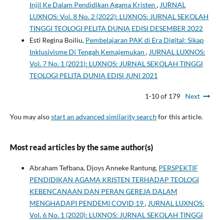
Injil Ke Dalam Pendidikan Agama Kristen
,
JURNAL
LUXNOS: Vol. 8 No. 2 (2022): LUXNOS: JURNAL SEKOLAH
TINGGI TEOLOGI PELITA DUNIA EDISI DESEMBER 2022
Esti Regina Boiliu,
Pembelajaran PAK di Era Digital: Sikap
Inklusivisme Di Tengah Kemajemukan
,
JURNAL LUXNOS:
Vol. 7 No. 1 (2021): LUXNOS: JURNAL SEKOLAH TINGGI
TEOLOGI PELITA DUNIA EDISI JUNI 2021
1-10 of 179
Next
You may also
start an advanced similarity search
for this article.
Most read articles by the same author(s)
Abraham Tefbana, Djoys Anneke Rantung,
PERSPEKTIF
PENDIDIKAN AGAMA KRISTEN TERHADAP TEOLOGI
KEBENCANAAN DAN PERAN GEREJA DALAM
MENGHADAPI PENDEMI COVID 19
,
JURNAL LUXNOS:
Vol. 6 No. 1 (2020): LUXNOS: JURNAL SEKOLAH TINGGI