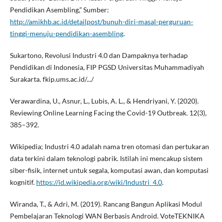
Pendidikan Asembling,” Sumber:
http://amikhb.ac.id/detailpost/bunuh-diri-masal-perguruan-
tinggi-menuju-pendidikan-asembling
.
Sukartono, Revolusi Industri 4.0 dan Dampaknya terhadap
Pendidikan di Indonesia, FIP PGSD Universitas Muhammadiyah
Surakarta. fkip.ums.ac.id/.../
Verawardina, U., Asnur, L., Lubis, A. L., & Hendriyani, Y. (2020).
Reviewing Online Learning Facing the Covid-19 Outbreak. 12(3),
385–392.
Wikipedia; Industri 4.0 adalah nama tren otomasi dan pertukaran
data terkini dalam teknologi pabrik. Istilah ini mencakup sistem
siber-fisik, internet untuk segala, komputasi awan, dan komputasi
kognitif.
https://id.wikipedia.org/wiki/Industri_4.0
.
Wiranda, T., & Adri, M. (2019). Rancang Bangun Aplikasi Modul
Pembelajaran Teknologi WAN Berbasis Android. VoteTEKNIKA