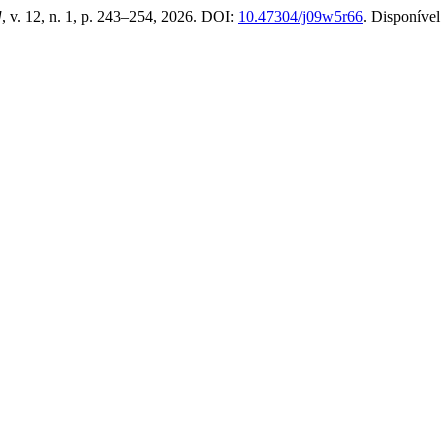
]
, v. 12, n. 1, p. 243–254, 2026. DOI:
10.47304/j09w5r66
. Disponível