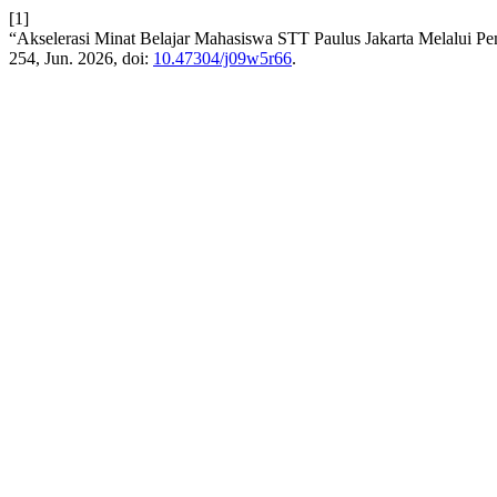
[1]
“Akselerasi Minat Belajar Mahasiswa STT Paulus Jakarta Melalui Pe
254, Jun. 2026, doi:
10.47304/j09w5r66
.