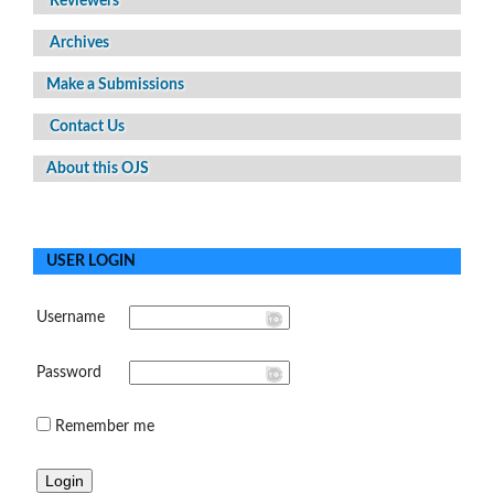
Reviewers
Archives
Make a Submissions
Contact Us
About this OJS
USER LOGIN
Username
Password
Remember me