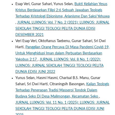
Esap Veri, Gunar Sahari, Yunus Selan,
Bukti Keilahian Yesus
Kristus Berdasarkan Filipi 2:6 Sebuah Jawaban Teologis
Terhadap Kristologi Ebionisme, Arianisme Dan Saksi Yehuwa
,
JURNAL LUXNOS: Vol. 7 No. 2 (2021): LUXNOS: JURNAL
SEKOLAH TINGGI TEOLOGI PELITA DUNIA EDISI
DESEMBER 2021
Veri Esap Veri, Oktofianus Taebenu, Gunar Sahari, Sri Dwi
Harti,
Panggilan Orang Percaya Di Masa Pandemi Covid-19,
Untuk Menghidupi Iman dalam Perbuatan Berdasarkan
Yakobus 2:17
,
JURNAL LUXNOS: Vol. 8 No. 1 (2022):
LUXNOS: JURNAL SEKOLAH TINGGI TEOLOGI PELITA
DUNIA EDISI JUNI 2022
Yunus Selan, Hasmi Hasmi, Charisal B.S. Manu, Gunar
Sahari, Sri Dwi Harti, Citraningsih Basongan,
Kajian Teologis
Terhadap Penerapan Tradisi Masseroi Tondok Dalam
Budaya Seko Di Desa Malimongan, Kecamatan Seko
,
JURNAL LUXNOS: Vol. 11 No. 1 (2025): LUXNOS: JURNAL
SEKOLAH TINGGI TEOLOGI PELITA DUNIA EDISI JUNI