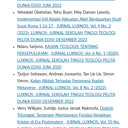
DUNIA EDISI JUNI 2022
Yeheskiel Obehetan, Yehu Buan, Mey Daman Lawolo,
Implementasi Injil Adalah Kekuatan Allah Berdasarkan Studi
Surat Roma 1:16-17
,
JURNAL LUXNOS: Vol. 9 No. 2
(2023): LUXNOS: JURNAL SEKOLAH TINGGI TEOLOGI
PELITA DUNIA EDISI DESEMBER 2023
Ndaru Sarjono,
KAJIAN TEOLOGIS TENTANG
PERSEPULUHAN
,
JURNAL LUXNOS: Vol. 6 No. 1 (2020):
LUXNOS: JURNAL SEKOLAH TINGGI TEOLOGI PELITA
DUNIA EDISI JUNI 2020
Tjutjun Setiawan, Andreas Joswanto, Tan Lie Lie, Simon
Simon,
Kajian Alkitab Terhadap Fenomena Ibadah
Metaverse
,
JURNAL LUXNOS: Vol. 8 No. 2 (2022):
LUXNOS: JURNAL SEKOLAH TINGGI TEOLOGI PELITA
DUNIA EDISI DESEMBER 2022
Verry Willyam, Sutidjo Justus Jerzak Nakmofa,
Doktrin
Tritunggal: Tantangan Membangun Fondasi Keyakinan
Kristen di Era Postmodern
,
JURNAL LUXNOS: Vol. 10 No.