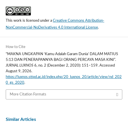
This work is licensed under a
Creative Commons Attribution-
NonCommercial-NoDerivatives 4.0 International License
.
How to Cite
“MAKNA UNGKAPAN ‘Kamu Adalah Garam Dunia’ DALAM MATIUS
5:13 DAN PENERAPANNYA BAGI ORANG PERCAYA MASA KINI”.
JURNAL LUXNOS
6, no. 2 (December 2, 2020): 151–159. Accessed
August 9, 2026.
https://luxnos.sttpd.ac.id/index.php/20_luxnos_20/article/view/nd_202
0_gs_2020
.
More Citation Formats
Similar Articles