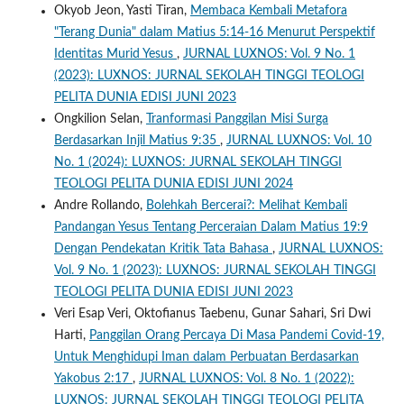
Okyob Jeon, Yasti Tiran,
Membaca Kembali Metafora
"Terang Dunia" dalam Matius 5:14-16 Menurut Perspektif
Identitas Murid Yesus
,
JURNAL LUXNOS: Vol. 9 No. 1
(2023): LUXNOS: JURNAL SEKOLAH TINGGI TEOLOGI
PELITA DUNIA EDISI JUNI 2023
Ongkilion Selan,
Tranformasi Panggilan Misi Surga
Berdasarkan Injil Matius 9:35
,
JURNAL LUXNOS: Vol. 10
No. 1 (2024): LUXNOS: JURNAL SEKOLAH TINGGI
TEOLOGI PELITA DUNIA EDISI JUNI 2024
Andre Rollando,
Bolehkah Bercerai?: Melihat Kembali
Pandangan Yesus Tentang Perceraian Dalam Matius 19:9
Dengan Pendekatan Kritik Tata Bahasa
,
JURNAL LUXNOS:
Vol. 9 No. 1 (2023): LUXNOS: JURNAL SEKOLAH TINGGI
TEOLOGI PELITA DUNIA EDISI JUNI 2023
Veri Esap Veri, Oktofianus Taebenu, Gunar Sahari, Sri Dwi
Harti,
Panggilan Orang Percaya Di Masa Pandemi Covid-19,
Untuk Menghidupi Iman dalam Perbuatan Berdasarkan
Yakobus 2:17
,
JURNAL LUXNOS: Vol. 8 No. 1 (2022):
LUXNOS: JURNAL SEKOLAH TINGGI TEOLOGI PELITA