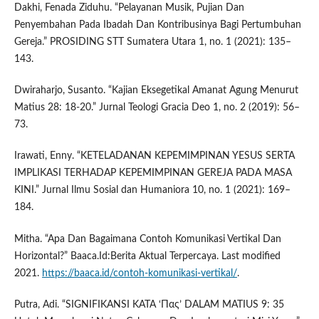
Dakhi, Fenada Ziduhu. “Pelayanan Musik, Pujian Dan
Penyembahan Pada Ibadah Dan Kontribusinya Bagi Pertumbuhan
Gereja.” PROSIDING STT Sumatera Utara 1, no. 1 (2021): 135–
143.
Dwiraharjo, Susanto. “Kajian Eksegetikal Amanat Agung Menurut
Matius 28: 18-20.” Jurnal Teologi Gracia Deo 1, no. 2 (2019): 56–
73.
Irawati, Enny. “KETELADANAN KEPEMIMPINAN YESUS SERTA
IMPLIKASI TERHADAP KEPEMIMPINAN GEREJA PADA MASA
KINI.” Jurnal Ilmu Sosial dan Humaniora 10, no. 1 (2021): 169–
184.
Mitha. “Apa Dan Bagaimana Contoh Komunikasi Vertikal Dan
Horizontal?” Baaca.Id:Berita Aktual Terpercaya. Last modified
2021.
https://baaca.id/contoh-komunikasi-vertikal/
.
Putra, Adi. “SIGNIFIKANSI KATA ‘Πας’ DALAM MATIUS 9: 35