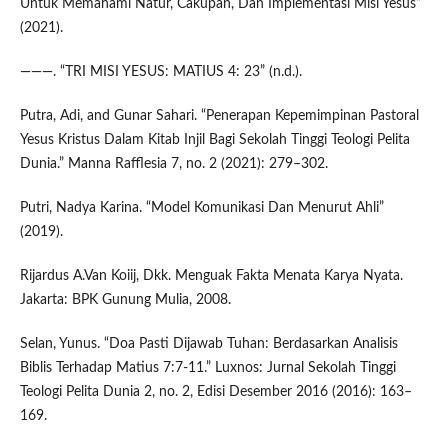
Untuk Memahami Natur, Cakupan, Dan Implementasi Misi Yesus”
(2021).
———. “TRI MISI YESUS: MATIUS 4: 23” (n.d.).
Putra, Adi, and Gunar Sahari. “Penerapan Kepemimpinan Pastoral
Yesus Kristus Dalam Kitab Injil Bagi Sekolah Tinggi Teologi Pelita
Dunia.” Manna Rafflesia 7, no. 2 (2021): 279–302.
Putri, Nadya Karina. “Model Komunikasi Dan Menurut Ahli”
(2019).
Rijardus A.Van Koiij, Dkk. Menguak Fakta Menata Karya Nyata.
Jakarta: BPK Gunung Mulia, 2008.
Selan, Yunus. “Doa Pasti Dijawab Tuhan: Berdasarkan Analisis
Biblis Terhadap Matius 7:7-11.” Luxnos: Jurnal Sekolah Tinggi
Teologi Pelita Dunia 2, no. 2, Edisi Desember 2016 (2016): 163–
169.