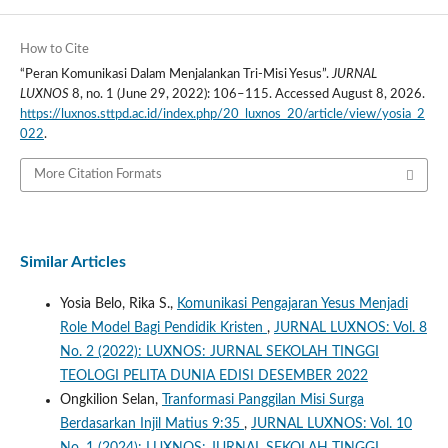
How to Cite
“Peran Komunikasi Dalam Menjalankan Tri-Misi Yesus”.
JURNAL
LUXNOS
8, no. 1 (June 29, 2022): 106–115. Accessed August 8, 2026.
https://luxnos.sttpd.ac.id/index.php/20_luxnos_20/article/view/yosia_2
022
.
More Citation Formats
Similar Articles
Yosia Belo, Rika S.,
Komunikasi Pengajaran Yesus Menjadi
Role Model Bagi Pendidik Kristen
,
JURNAL LUXNOS: Vol. 8
No. 2 (2022): LUXNOS: JURNAL SEKOLAH TINGGI
TEOLOGI PELITA DUNIA EDISI DESEMBER 2022
Ongkilion Selan,
Tranformasi Panggilan Misi Surga
Berdasarkan Injil Matius 9:35
,
JURNAL LUXNOS: Vol. 10