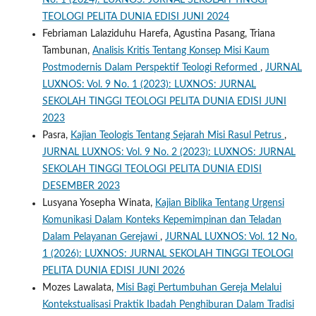
No. 1 (2024): LUXNOS: JURNAL SEKOLAH TINGGI
TEOLOGI PELITA DUNIA EDISI JUNI 2024
Febriaman Lalaziduhu Harefa, Agustina Pasang, Triana
Tambunan,
Analisis Kritis Tentang Konsep Misi Kaum
Postmodernis Dalam Perspektif Teologi Reformed
,
JURNAL
LUXNOS: Vol. 9 No. 1 (2023): LUXNOS: JURNAL
SEKOLAH TINGGI TEOLOGI PELITA DUNIA EDISI JUNI
2023
Pasra,
Kajian Teologis Tentang Sejarah Misi Rasul Petrus
,
JURNAL LUXNOS: Vol. 9 No. 2 (2023): LUXNOS: JURNAL
SEKOLAH TINGGI TEOLOGI PELITA DUNIA EDISI
DESEMBER 2023
Lusyana Yosepha Winata,
Kajian Biblika Tentang Urgensi
Komunikasi Dalam Konteks Kepemimpinan dan Teladan
Dalam Pelayanan Gerejawi
,
JURNAL LUXNOS: Vol. 12 No.
1 (2026): LUXNOS: JURNAL SEKOLAH TINGGI TEOLOGI
PELITA DUNIA EDISI JUNI 2026
Mozes Lawalata,
Misi Bagi Pertumbuhan Gereja Melalui
Kontekstualisasi Praktik Ibadah Penghiburan Dalam Tradisi