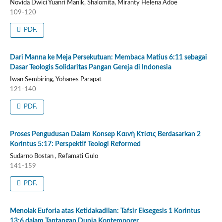
Novida Dwici Yuanri Manik, Shalomita, Miranty Helena Adoe
109-120
PDF.
Dari Manna ke Meja Persekutuan: Membaca Matius 6:11 sebagai
Dasar Teologis Solidaritas Pangan Gereja di Indonesia
Iwan Sembiring, Yohanes Parapat
121-140
PDF.
Proses Pengudusan Dalam Konsep Καινὴ Κτίσις Berdasarkan 2
Korintus 5:17: Perspektif Teologi Reformed
Sudarno Bostan , Refamati Gulo
141-159
PDF.
Menolak Euforia atas Ketidakadilan: Tafsir Eksegesis 1 Korintus
13:6 dalam Tantangan Dunia Kontemporer